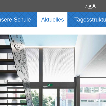
A
A
A
sere Schule
Aktuelles
Tagesstrukt