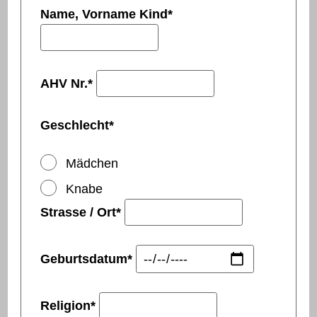
Name, Vorname Kind
*
AHV Nr.
*
Geschlecht
*
Mädchen
Knabe
Strasse / Ort
*
Geburtsdatum
*
Religion
*