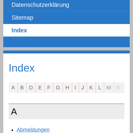
Datenschutzerklärung
Sitemap
Index
Index
A
B
D
E
F
G
H
I
J
K
L
M
N
O
A
Abmeldungen